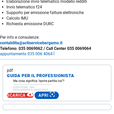
Elaborazione invio telematico modello redditi
Invio telematico f24
Supporto per emissione fatture elettroniche
Calcolo IMU
Richiesta emissione DURC
Per info e consulenze:
contabilita@acliservicebergamo.it
Telefono: 035 0069062 / Call Center 035 0069064
appuntamento 035 006 4064
pdf
GUIDA PER IL PROFESSIONISTA
Ma cosa significa “aprire partita iva”?
CONTATORE :
964
DATA MODIFICA:
28/02/2023
SCARICA
APRI